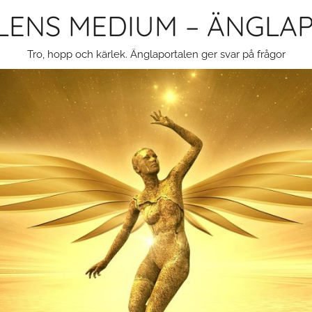
LENS MEDIUM – ÄNGLA
Tro, hopp och kärlek. Änglaportalen ger svar på frågor