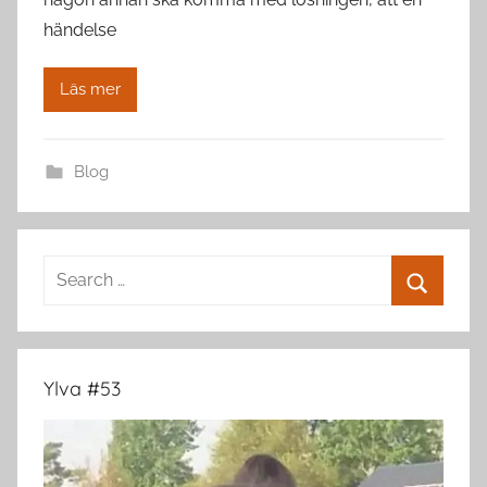
händelse
Läs mer
Blog
Search
for:
Search
Ylva #53