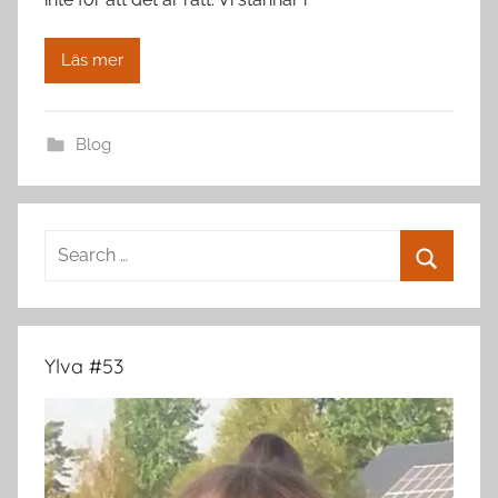
Läs mer
Blog
Search
for:
Search
Ylva #53