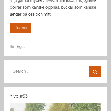
Vi jagar så mycket i livet, människor, möjligheter,
dörrar som kanske öppnas, blickar som kanske
landar på oss och mitt
Läs mer
Egot
Search
for:
Search
Ylva #53