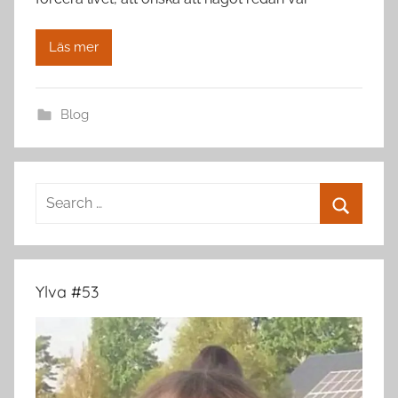
Läs mer
Blog
Search
for:
Search
Ylva #53