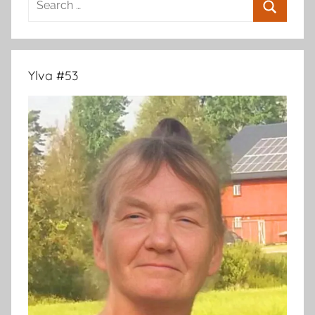
for:
Search
Ylva #53