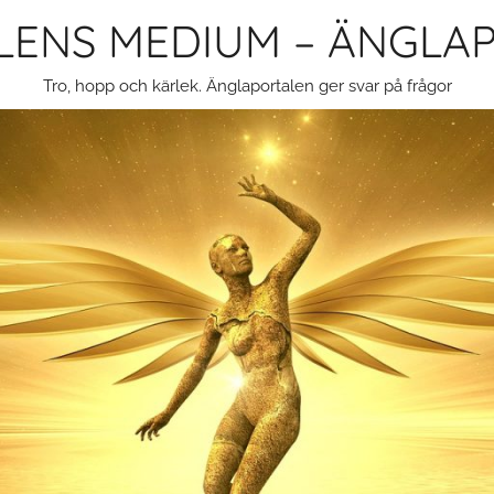
LENS MEDIUM – ÄNGLA
Tro, hopp och kärlek. Änglaportalen ger svar på frågor