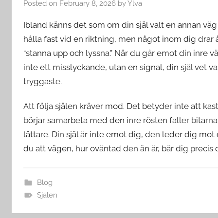
Posted on
February 8, 2026
by
Ylva
Ibland känns det som om din själ valt en annan väg
hålla fast vid en riktning, men något inom dig drar åt
“stanna upp och lyssna.” När du går emot din inre vä
inte ett misslyckande, utan en signal, din själ vet 
tryggaste.
Att följa själen kräver mod. Det betyder inte att kast
börjar samarbeta med den inre rösten faller bitarna
lättare. Din själ är inte emot dig, den leder dig mo
du att vägen, hur oväntad den än är, bär dig precis 
Blog
Själen