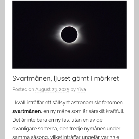
Svartmånen, ljuset gömt i mörkret
Posted on
August 23, 2025
by
Ylva
I kväll inträffar ett sällsynt astronomiskt fenomen:
svartmånen
, en ny måne som är särskilt kraftfull.
Det är inte bara en ny fas, utan en av de
ovanligare sorterna, den tredje nymånen under
samma säsong, vilket inträffar ungefär var 33:e