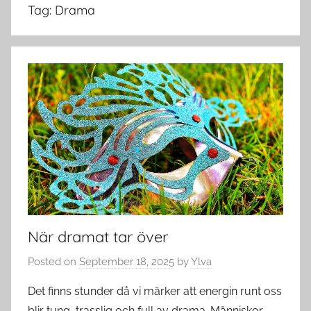
Tag:
Drama
När dramat tar över
Posted on
September 18, 2025
by
Ylva
Det finns stunder då vi märker att energin runt oss
blir tung, trasslig och full av drama. Människor