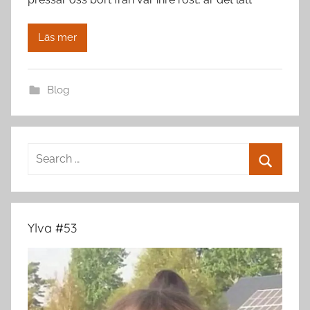
Läs mer
Blog
Search
for:
Search
Ylva #53