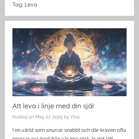
Tag:
Leva
Att leva i linje med din själ
Posted on
May 27, 2025
by
Ylva
I en värld som snurrar snabbt och där kraven ofta
pressar oss bort från vår inre röst, är det lätt