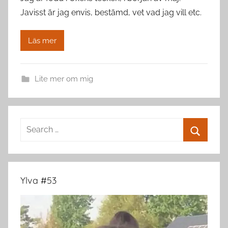
Javisst är jag envis, bestämd, vet vad jag vill etc.
Läs mer
Lite mer om mig
Search
for:
Search
Ylva #53