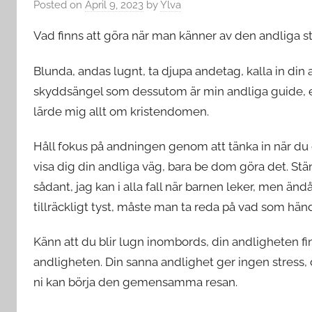
Posted on
April 9, 2023
by
Ylva
Vad finns att göra när man känner av den andliga s
Blunda, andas lugnt, ta djupa andetag, kalla in din
skyddsängel som dessutom är min andliga guide, e
lärde mig allt om kristendomen.
Håll fokus på andningen genom att tänka in när du dr
visa dig din andliga väg, bara be dom göra det. Stän
sådant, jag kan i alla fall när barnen leker, men än
tillräckligt tyst, måste man ta reda på vad som händ
Känn att du blir lugn inombords, din andligheten finn
andligheten. Din sanna andlighet ger ingen stress, d
ni kan börja den gemensamma resan.